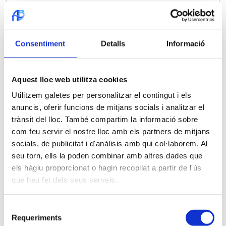
2025-05-23
Obres xarxa aigua potable c/Vidal i
Consentiment
Detalls
Informació
Barraquer
Aquest lloc web utilitza cookies
2025-05-22
Utilitzem galetes per personalitzar el contingut i els
Canvis en la situació de sequera.
anuncis, oferir funcions de mitjans socials i analitzar el
NORMALITAT
trànsit del lloc. També compartim la informació sobre
com feu servir el nostre lloc amb els partners de mitjans
socials, de publicitat i d'anàlisis amb qui col·laborem. Al
2025-04-14
seu torn, ells la poden combinar amb altres dades que
Canvis en la situació de sequera. Prealerta
els hàgiu proporcionat o hagin recopilat a partir de l'ús
que heu fet dels seus serveis.
Històric de notícies
Selecció
Requeriments
de