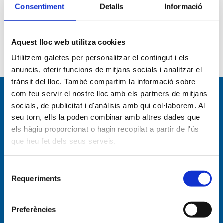
D’AVARIES 900 10 28 35 (24 hores)
Consentiment
Detalls
Informació
Agraïm la teva comprensió per les molèsties que
els talls de subministrament poden ocasionar-te.
Aquest lloc web utilitza cookies
Utilitzem galetes per personalitzar el contingut i els
anuncis, oferir funcions de mitjans socials i analitzar el
trànsit del lloc. També compartim la informació sobre
com feu servir el nostre lloc amb els partners de mitjans
Navegació per
socials, de publicitat i d'anàlisis amb qui col·laborem. Al
seu torn, ells la poden combinar amb altres dades que
els hàgiu proporcionat o hagin recopilat a partir de l'ús
Empresa
que heu fet dels seus serveis.
Empresa
Selecció
Organigrama
Requeriments
de
Activitats
consentiment
Preferències
Serveis d'aigua