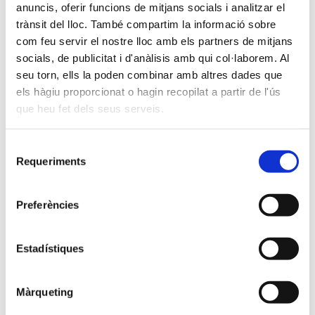
anuncis, oferir funcions de mitjans socials i analitzar el
Argentina
trànsit del lloc. També compartim la informació sobre
com feu servir el nostre lloc amb els partners de mitjans
socials, de publicitat i d'anàlisis amb qui col·laborem. Al
2025-06-09
seu torn, ells la poden combinar amb altres dades que
Obres al Carrer Maresme
els hàgiu proporcionat o hagin recopilat a partir de l'ús
que heu fet dels seus serveis.
2025-05-23
Selecció
Obres xarxa aigua potable c/Vidal i
Requeriments
de
Barraquer
consentiment
Preferències
2025-05-22
Canvis en la situació de sequera.
Estadístiques
NORMALITAT
Màrqueting
Històric de notícies