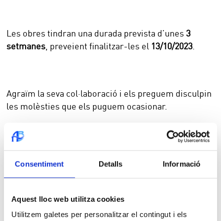
Les obres tindran una durada prevista d’unes
3
setmanes
, preveient finalitzar-les el
13/10/2023
.
Agraïm la seva col·laboració i els preguem disculpin
les molèsties que els puguem ocasionar.
Consentiment
Detalls
Informació
També t'interessa...
Aquest lloc web utilitza cookies
2025-09-10
Utilitzem galetes per personalitzar el contingut i els
Obres clavegueram i aigua potable Pl.