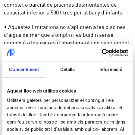
complet o parcial de piscines desmuntables de
capacitat inferior a 500 litres per al bany d’infants.
• Aquestes limitacions no s’apliquen a les piscines
d’aigua de mar que s’omplin i es buidin sense
connexió a les xarxes d’abastament i de sanejament
públiques.
Consentiment
Detalls
Informació
NETEJA de vehicles
- l’ús de l’aigua queda limitat a:
Aquest lloc web utilitza cookies
· Neteja en establiments comercials dedicats a
Utilitzem galetes per personalitzar el contingut i els
aquesta activitat que compten amb sistemes de
anuncis, oferir funcions de mitjans socials i analitzar el
recirculació de l'aigua. Fora d’aquests establiments
trànsit del lloc. També compartim la informació sobre
només es permet la neteja de vidres, miralls,
com feu servir el nostre lloc amb els partners de mitjans
retrovisors, llums i plaques de matrícula amb
socials, de publicitat i d'anàlisis amb qui col·laborem. Al
esponja i galleda.