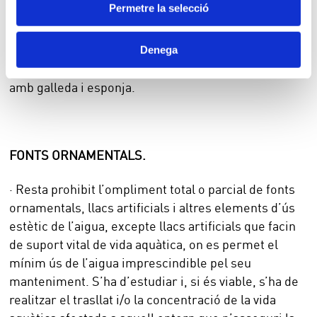
Permetre la selecció
aquestes circumstàncies, la neteja es farà amb el
mínim d’aigua indispensable.
Denega
· Sí que es permet la neteja d’aparadors i finestres
amb galleda i esponja.
FONTS ORNAMENTALS.
· Resta prohibit l’ompliment total o parcial de fonts
ornamentals, llacs artificials i altres elements d’ús
estètic de l’aigua, excepte llacs artificials que facin
de suport vital de vida aquàtica, on es permet el
mínim ús de l’aigua imprescindible pel seu
manteniment. S’ha d’estudiar i, si és viable, s’ha de
realitzar el trasllat i/o la concentració de la vida