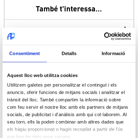
També t'interessa...
2025-09-10
Obres clavegueram i aigua potable Pl.
Argentina
Consentiment
Detalls
Informació
2025-06-09
Aquest lloc web utilitza cookies
Obres al Carrer Maresme
Utilitzem galetes per personalitzar el contingut i els
anuncis, oferir funcions de mitjans socials i analitzar el
2025-05-23
trànsit del lloc. També compartim la informació sobre
com feu servir el nostre lloc amb els partners de mitjans
Obres xarxa aigua potable c/Vidal i
socials, de publicitat i d'anàlisis amb qui col·laborem. Al
Barraquer
seu torn, ells la poden combinar amb altres dades que
els hàgiu proporcionat o hagin recopilat a partir de l'ús
2025-05-22
que heu fet dels seus serveis.