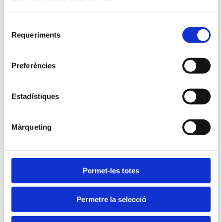
Canvis en la situació de sequera.
NORMALITAT
Selecció
Requeriments
de
consentiment
Històric de notícies
Preferències
2025
Estadístiques
2024
2023
Màrqueting
2022
2021
2020
Permet-les totes
2019
2018
Permetre la selecció