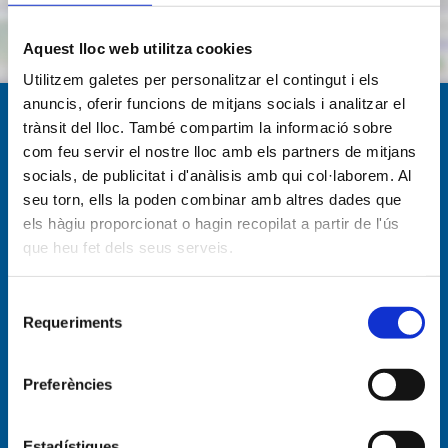
Aquest lloc web utilitza cookies
Utilitzem galetes per personalitzar el contingut i els
anuncis, oferir funcions de mitjans socials i analitzar el
trànsit del lloc. També compartim la informació sobre
Navegació per
com feu servir el nostre lloc amb els partners de mitjans
socials, de publicitat i d'anàlisis amb qui col·laborem. Al
seu torn, ells la poden combinar amb altres dades que
Empresa
els hàgiu proporcionat o hagin recopilat a partir de l'ús
Empresa
que heu fet dels seus serveis.
Organigrama
Activitats
Selecció
Requeriments
de
consentiment
Serveis d'aigua
Preferències
Tràmits aigua
Tarifes del servei d'aigua
Estadístiques