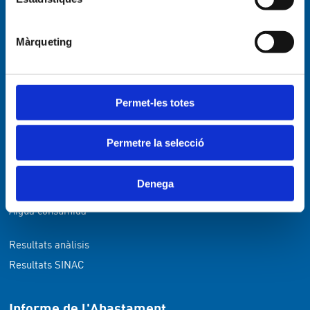
Detall factura
Consells estalvi d'aigua
Màrqueting
Sanejament
Sanejament
Permet-les totes
Aigua de Qualitat
Permetre la selecció
Descripció general
Potabilització
Denega
Aigua distribuïda
Aigua consumida
Resultats anàlisis
Resultats SINAC
Informe de l'Abastament