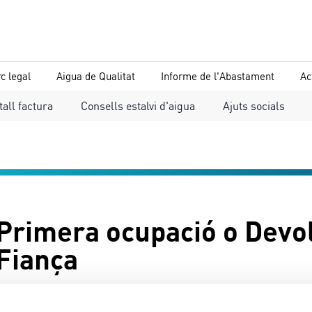
c legal
Aigua de Qualitat
Informe de l'Abastament
Ac
tall factura
Consells estalvi d'aigua
Ajuts socials
Primera ocupació o Devo
Fiança
Les persones que hagin rebut un requeriment de l’Ajun