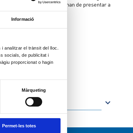
upació o devolució de fiança han de presentar a
Informació
 analitzar el trànsit del lloc.
socials, de publicitat i
hàgiu proporcionat o hagin
Màrqueting
Permet-les totes