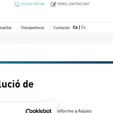

OFICINA VIRTUAL
PERFIL CONTRACTANT

Ca
Es
tualitat
Transparència
Contactar
lució de
tament on han de demanar un informe a Aigües