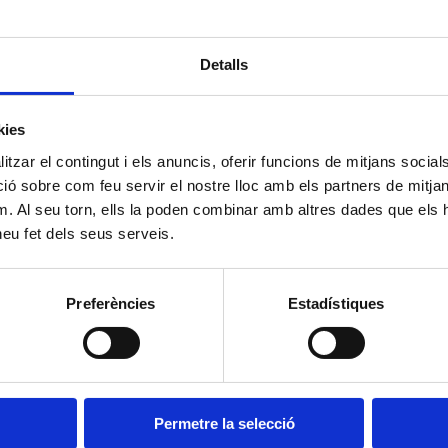
de Blanes abans que els hi sigui concedida la primera oc
ABSA:
Detalls
La llicència d’obres
El requeriment de l’Ajuntament
kies
tzar el contingut i els anuncis, oferir funcions de mitjans socials i
El DNI sol·licitant
 sobre com feu servir el nostre lloc amb els partners de mitjans 
m. Al seu torn, ells la poden combinar amb altres dades que els 
El telèfon i e-mail de contacte
 heu fet dels seus serveis.
o omplir el següent formulari:
Preferències
Estadístiques
Formulari
Permetre la selecció