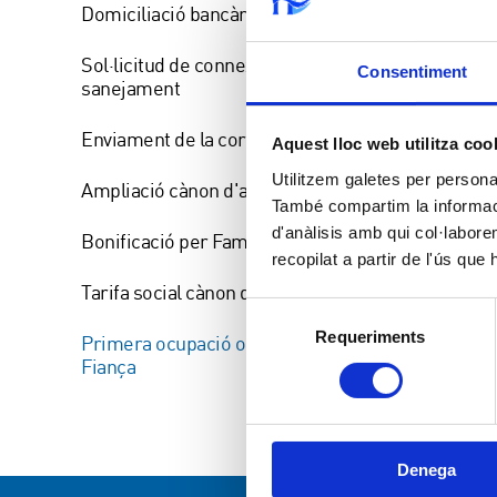
Domiciliació bancària
Sol·licitud de connexió d'aigua /
Consentiment
sanejament
Enviament de la correspondència
Aquest lloc web utilitza coo
Utilitzem galetes per personali
Ampliació cànon d'aigua
També compartim la informació
d'anàlisis amb qui col·labore
Bonificació per Família nombrosa
recopilat a partir de l'ús que
Tarifa social cànon de l'aigua
Selecció
Requeriments
de
Primera ocupació o Devolució de
Fiança
consentiment
Denega