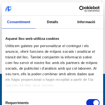
Sol·licitud de connexió d'aigua / sanejament
Enviament de la correspondència
Consentiment
Detalls
Informació
Ampliació cànon d'aigua
Bonificació per Família nombrosa
Aquest lloc web utilitza cookies
Utilitzem galetes per personalitzar el contingut i els
Tarifa social cànon de l'aigua
anuncis, oferir funcions de mitjans socials i analitzar el
trànsit del lloc. També compartim la informació sobre
Primera ocupació o Devolució de
com feu servir el nostre lloc amb els partners de mitjans
Fiança
socials, de publicitat i d'anàlisis amb qui col·laborem. Al
seu torn, ells la poden combinar amb altres dades que
els hàgiu proporcionat o hagin recopilat a partir de l'ús
que heu fet dels seus serveis.
Navegació per
Selecció
Empresa
Requeriments
de