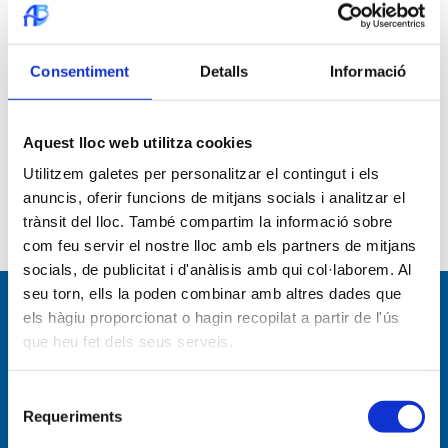
Solicitud de conexión del agua / saneamiento
Envío de la correspondencia
Consentiment
Detalls
Informació
Ampliación canon de agua
Bonificación por Familia numerosa
Aquest lloc web utilitza cookies
Utilitzem galetes per personalitzar el contingut i els
Tarifa social canon del agua
anuncis, oferir funcions de mitjans socials i analitzar el
trànsit del lloc. També compartim la informació sobre
Primera ocupación o Devolución de Fianza
com feu servir el nostre lloc amb els partners de mitjans
socials, de publicitat i d'anàlisis amb qui col·laborem. Al
seu torn, ells la poden combinar amb altres dades que
els hàgiu proporcionat o hagin recopilat a partir de l'ús
Navegación por
que heu fet dels seus serveis.
Empresa
Selecció
Requeriments
de
Empresa
consentiment