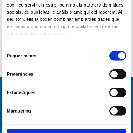
2024
com feu servir el nostre lloc amb els partners de mitjans
2023
socials, de publicitat i d'anàlisis amb qui col·laborem. Al
2022
seu torn, ells la poden combinar amb altres dades que
els hàgiu proporcionat o hagin recopilat a partir de l'ús
2021
que heu fet dels seus serveis.
2020
2019
Selecció
2018
Requeriments
de
consentiment
Preferències
Navegación por
Estadístiques
Màrqueting
Empresa
Empresa
Organigrama